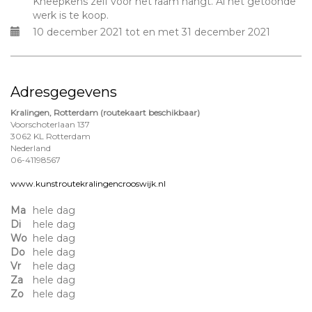
Kneepkens zelf voor het raam hangt. Al het getoonde
werk is te koop.
10 december 2021 tot en met 31 december 2021
Adresgegevens
Kralingen, Rotterdam (routekaart beschikbaar)
Voorschoterlaan 137
3062 KL Rotterdam
Nederland
06-41198567
www.kunstroutekralingencrooswijk.nl
Ma
hele dag
Di
hele dag
Wo
hele dag
Do
hele dag
Vr
hele dag
Za
hele dag
Zo
hele dag