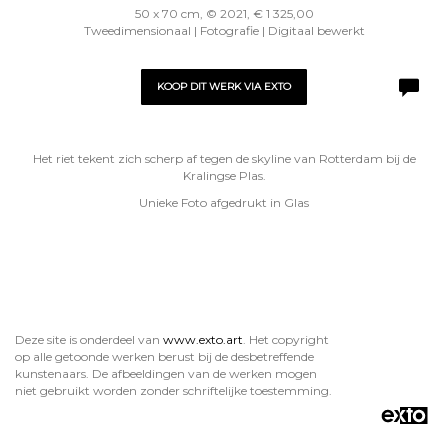
50 x 70 cm, © 2021, € 1 325,00
Tweedimensionaal | Fotografie | Digitaal bewerkt
KOOP DIT WERK VIA EXTO
Het riet tekent zich scherp af tegen de skyline van Rotterdam bij de
Kralingse Plas.
Unieke Foto afgedrukt in Glas
Deze site is onderdeel van
www.exto.art
. Het copyright
op alle getoonde werken berust bij de desbetreffende
kunstenaars. De afbeeldingen van de werken mogen
niet gebruikt worden zonder schriftelijke toestemming.