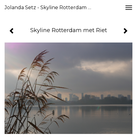
Jolanda Setz - Skyline Rotterdam Met Riet
Togg
navi
Skyline Rotterdam met Riet